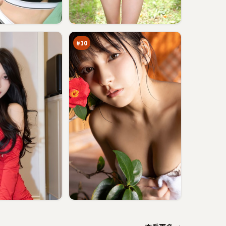
暗
码
任
88
务
万
#
10