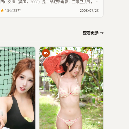
西山交锋（美国，2008）是一部犯罪电影，王家卫执导，张
曼玉、赵丽颖等主演；犯罪元素与人物命运紧密交织，节奏
4.5
28万
2008/07/23
紧凑。
长
查看更多 →
夜
清
95
单
万
#
5