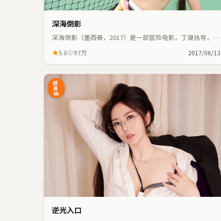
深海倒影
深海倒影（墨西哥，2017）是一部冒险电影，丁晟执导，王
景春、葛优等主演；冒险元素与人物命运紧密交织，节奏紧
5.0
97万
2017/06/13
凑。
35:41
4
超
清
4K
逆光入口