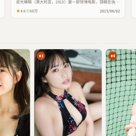
逆光破晓（澳大利亚，2015）是一部惊悚电影，饶晓志执
导，张子枫、李秉宪等主演；惊悚元素与人物命运紧密交
4.6
68万
2015/06/02
织，节奏紧凑。
冷
深
月
海
暗
倒
97
97
涌
影
万
万
#
3
#
4