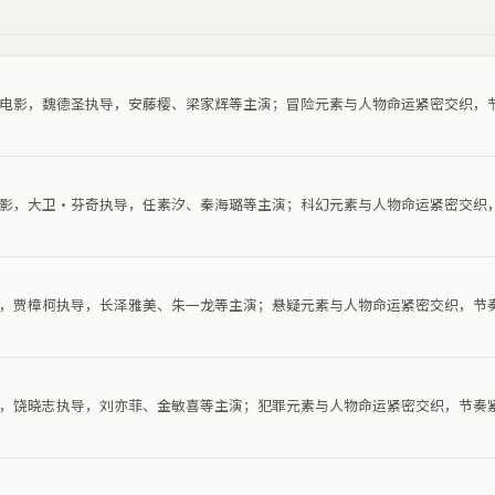
冒险电影，魏德圣执导，安藤樱、梁家辉等主演；冒险元素与人物命运紧密交织，
幻电影，大卫·芬奇执导，任素汐、秦海璐等主演；科幻元素与人物命运紧密交织
电影，贾樟柯执导，长泽雅美、朱一龙等主演；悬疑元素与人物命运紧密交织，节
电影，饶晓志执导，刘亦菲、金敏喜等主演；犯罪元素与人物命运紧密交织，节奏