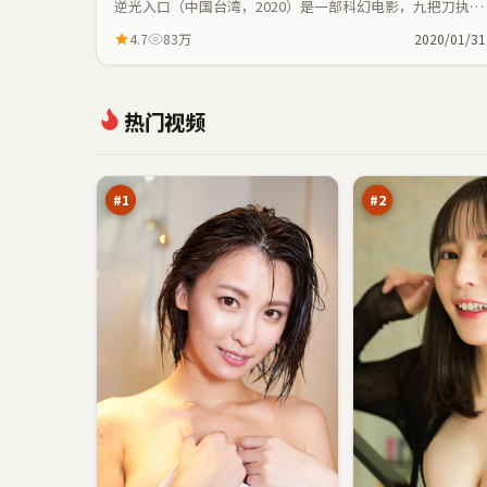
逆光入口（中国台湾，2020）是一部科幻电影，九把刀执
导，李秉宪、安藤樱等主演；科幻元素与人物命运紧密交
4.7
83万
2020/01/31
织，节奏紧凑。
南
潮
热门视频
渡
汐
疑
失
98
97
踪
序
万
万
#
1
#
2