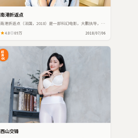
南港折返点
南港折返点（法国，2018）是一部科幻电影，大鹏执导，大
鹏、李秉宪等主演；科幻元素与人物命运紧密交织，节奏紧
4.8
89万
2018/07/06
凑。
超
清
4K
西山交锋