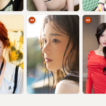
焚
沉
城
舟
远
降
89
89
征
临
万
万
#
8
#
9