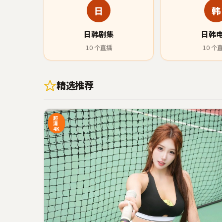
日
韩
日韩剧集
日韩
10
个直播
10
个
精选推荐
3:20
4
超
清
4K