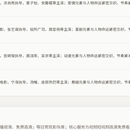
电影，洪尚秀执导，章子怡、安藤樱等主演；爱情元素与人物命运紧密交织，节奏
剧电影，张艺谋执导，役所广司、周星驰等主演；喜剧元素与人物命运紧密交织，
电影，宫崎骏执导，周润发、吴京等主演；动漫元素与人物命运紧密交织，节奏紧
悬疑电影，宁浩执导，汤唯、迪丽热巴等主演；悬疑元素与人物命运紧密交织，节
播顺滑、免费高清」等日常观影场景；核心服务为视频短视频高清免费看