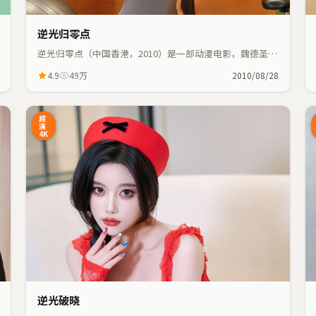
逆光归零点
逆光归零点（中国香港，2010）是一部动漫电影，魏德圣执
导，周冬雨、奥黛丽·塔图等主演；动漫元素与人物命运紧
4.9
49万
2010/08/28
密交织，节奏紧凑。
2:48
37:55
超
清
4K
逆光破晓