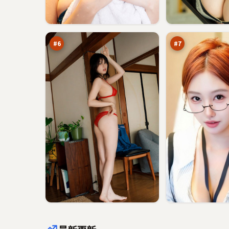
残
南
章
港
码
折
91
89
头
返
万
万
点
#
6
#
7