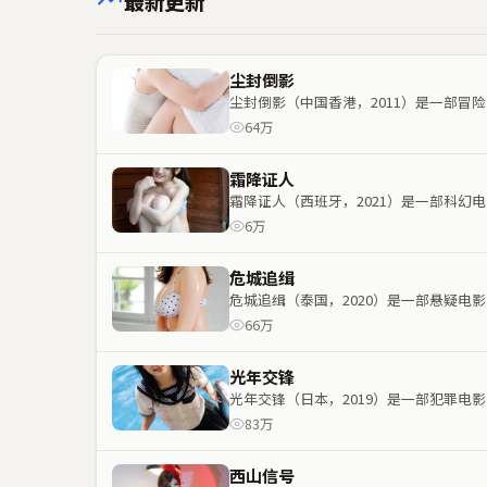
最新更新
尘封倒影
尘封倒影（中国香港，2011）是一部
64万
霜降证人
霜降证人（西班牙，2021）是一部科
6万
危城追缉
危城追缉（泰国，2020）是一部悬疑
66万
光年交锋
光年交锋（日本，2019）是一部犯罪
83万
西山信号