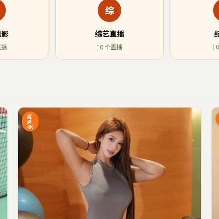
综
电影
综艺直播
直播
10
个直播
10
1:27
25:34
超
清
4K