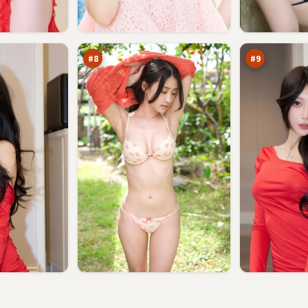
断
弧
桥
光
特
逆
89
88
攻
风
万
万
局
#
8
#
9