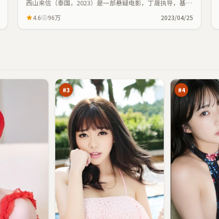
西山来信（泰国，2023）是一部悬疑电影，丁晟执导，基里
安·墨菲、范伟等主演；悬疑元素与人物命运紧密交织，节
4.6
96万
2023/04/25
奏紧凑。
双
飓
生
风
笔
深
92
91
记
渊
万
万
眼
#
3
#
4