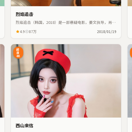
烈焰追击
烈焰追击（韩国，2018）是一部悬疑电影，姜文执导，肖
战、雷佳音等主演；悬疑元素与人物命运紧密交织，节奏紧
4.9
87万
2018/01/19
凑。
5:48
99:55
超
清
4K
西山来信