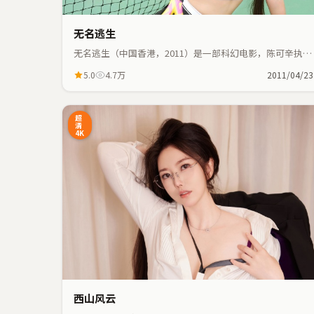
无名逃生
无名逃生（中国香港，2011）是一部科幻电影，陈可辛执
导，周润发、段奕宏等主演；科幻元素与人物命运紧密交
5.0
4.7万
2011/04/23
织，节奏紧凑。
23:41
超
清
4K
西山风云