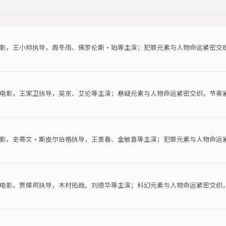
罪电影，王小帅执导，周冬雨、佛罗伦斯·珀等主演；犯罪元素与人物命运紧密交
悬疑电影，王家卫执导，吴京、艾伦等主演；悬疑元素与人物命运紧密交织，节奏
罪电影，史蒂文·斯皮尔伯格执导，王景春、金敏喜等主演；犯罪元素与人物命运
科幻电影，贾樟柯执导，木村拓哉、刘德华等主演；科幻元素与人物命运紧密交织