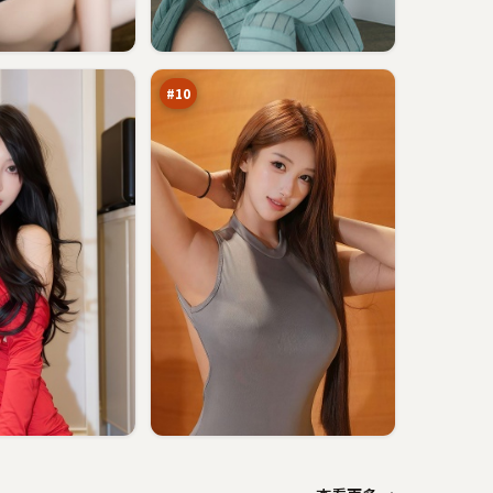
烈
焰
追
87
击
万
#
10