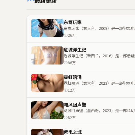
最新更新
东篱玩家
东篱玩家（意大利，2009）是一部犯
26万
危城浮生记
危城浮生记（新西兰，2016）是一部
86万
霓虹暗涌
霓虹暗涌（意大利，2023）是一部犯
12万
飓风回声壁
飓风回声壁（墨西哥，2023）是一部
82万
紫电之城