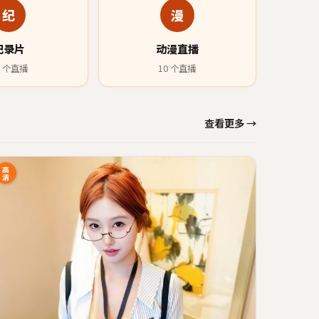
纪
漫
纪录片
动漫直播
个直播
10
个直播
查看更多 →
高
清