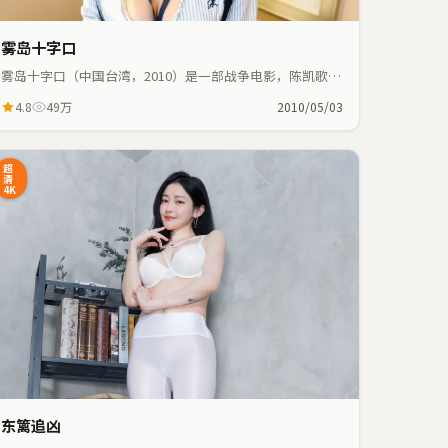
雾岛十字口
雾岛十字口（中国台湾，2010）是一部战争电影，陈凯歌执
导，裴斗娜、魏翔等主演；战争元素与人物命运紧密交织，
4.8
49万
2010/05/03
节奏紧凑。
超
清
4K
东篱追凶