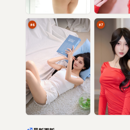
夜
回
色
声
潜
绝
90
89
伏
路
万
万
书
#
6
#
7