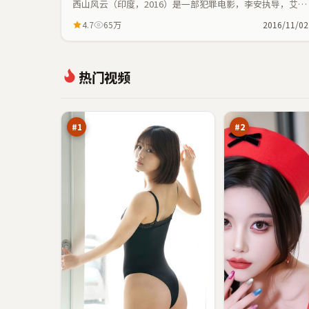
西山风云（印度，2016）是一部犯罪电影，李安执导，艾
伦、乔杉等主演；犯罪元素与人物命运紧密交织，节奏紧
4.7
65万
2016/11/02
凑。
长
西
热门视频
夜
山
夜
来
96
96
航
信
万
万
船
#
1
#
2