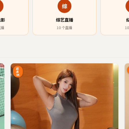
综
电影
综艺直播
直播
10
个直播
10
9:27
7:34
超
清
4K