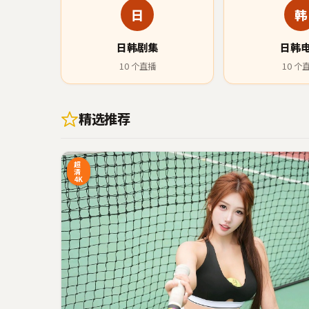
日
韩
日韩剧集
日韩
10
个直播
10
个
精选推荐
18:20
2
超
清
4K