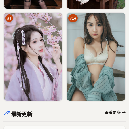
密
之
91
90
令
城
万
万
#
9
#
10
查看更多 →
最新更新