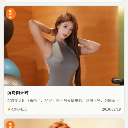
超
清
4K
沉舟倒计时
沉舟倒计时（新西兰，2010）是一部爱情电影，路阳执导，张国荣、
雷佳音等主演；爱情元素与人物命运紧密交织，节奏紧凑。
4.9
41万
2010/02/18
高
清