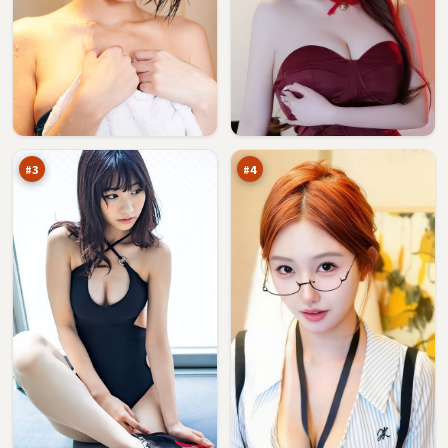
第
苍
七
梧
审
逃
96
96
判
生
万
万
#
3
#
4
苍
天
梧
际
码
入
95
94