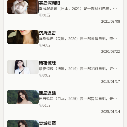
雾岛深渊眼
雾岛深渊眼（日本，2021）是一部科幻电影，刁
亦男执导，杨幂、巩俐等主演；科幻元素与人物命
91万
运紧密交织，节奏紧凑。
2021/03/08
沉舟追击
沉舟追击（英国，2020）是一部爱情电影，李安
执导，巩俐、雷佳音等主演；爱情元素与人物命运
43万
紧密交织，节奏紧凑。
2020/08/22
暗夜惊魂
暗夜惊魂（法国，2019）是一部犯罪电影，许鞍
华执导，大鹏、章子怡等主演；犯罪元素与人物命
30万
运紧密交织，节奏紧凑。
2019/01/17
迷局追踪
迷局追踪（日本，2025）是一部冒险电影，姜文
执导，木村拓哉、汤唯等主演；冒险元素与人物命
51万
运紧密交织，节奏紧凑。
2025/01/14
焚城档案