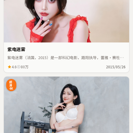
紫电迷雾
紫电迷雾（法国，2015）是一部科幻电影，路阳执导，蕾雅·赛杜、
杨幂等主演；科幻元素与人物命运紧密交织，节奏紧凑。
4.6
80万
2015/05/26
超
清
4K