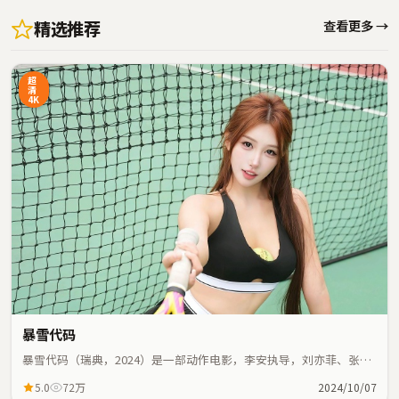
精选推荐
查看更多 →
超
清
4K
暴雪代码
暴雪代码（瑞典，2024）是一部动作电影，李安执导，刘亦菲、张曼
玉等主演；动作元素与人物命运紧密交织，节奏紧凑。
5.0
72万
2024/10/07