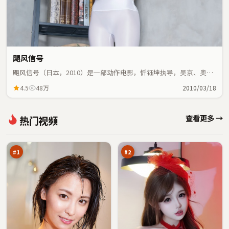
飓风信号
飓风信号（日本，2010）是一部动作电影，忻钰坤执导，吴京、奥黛
丽·塔图等主演；动作元素与人物命运紧密交织，节奏紧凑。
4.5
48万
2010/03/18
金
归
查看更多 →
热门视频
岸
途
深
证
98
96
渊
词
万
万
眼
#
1
#
2