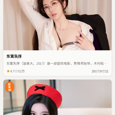
东篱失序
东篱失序（加拿大，2017）是一部冒险电影，贾樟柯执导，木村拓
哉、任素汐等主演；冒险元素与人物命运紧密交织，节奏紧凑。
4.7
52万
2017/07/21
超
清
4K