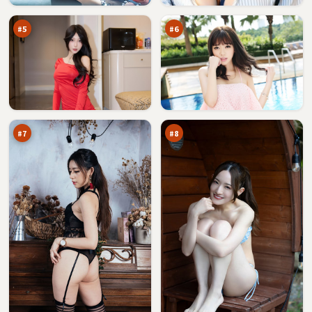
头
口
万
万
#
5
#
6
热
雾
血
岛
之
深
92
91
下
渊
万
万
眼
#
7
#
8
风
逆
暴
光