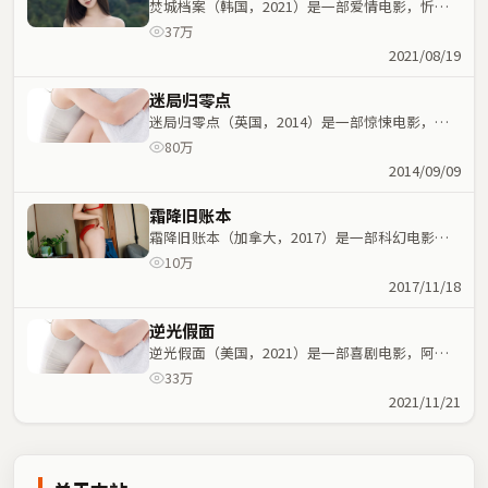
焚城档案（韩国，2021）是一部爱情电影，忻钰
坤执导，佛罗伦斯·珀、段奕宏等主演；爱情元素
37万
与人物命运紧密交织，节奏紧凑。
2021/08/19
迷局归零点
迷局归零点（英国，2014）是一部惊悚电影，北
野武执导，巩俐、役所广司等主演；惊悚元素与人
80万
物命运紧密交织，节奏紧凑。
2014/09/09
霜降旧账本
霜降旧账本（加拿大，2017）是一部科幻电影，
陈思诚执导，吴京、梁朝伟等主演；科幻元素与人
10万
物命运紧密交织，节奏紧凑。
2017/11/18
逆光假面
逆光假面（美国，2021）是一部喜剧电影，阿方
索·卡隆执导，堺雅人、木村拓哉等主演；喜剧元
33万
素与人物命运紧密交织，节奏紧凑。
2021/11/21