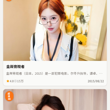
金岸旁观者
金岸旁观者（日本，2015）是一部犯罪电影，尔冬升执导，谭卓、大
鹏等主演；犯罪元素与人物命运紧密交织，节奏紧凑。
4.8
15万
2015/08/22
超
清
4K