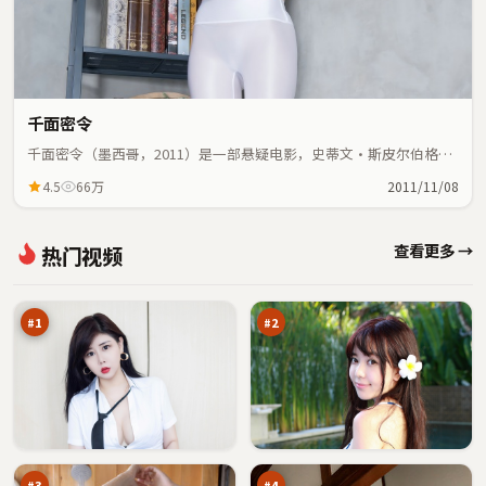
千面密令
千面密令（墨西哥，2011）是一部悬疑电影，史蒂文·斯皮尔伯格执
导，杨幂、王凯等主演；悬疑元素与人物命运紧密交织，节奏紧凑。
4.5
66万
2011/11/08
飓
苍
查看更多 →
热门视频
风
梧
十
信
98
98
字
号
万
万
口
#
1
#
2
雨
断
巷
桥
疑
折
95
92
云
返
万
万
点
#
3
#
4