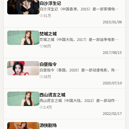
白沙浮生记
白沙浮生记（中国香港，2015）是一部爱情电
影，九把刀执导，周迅、张子枫等主演；爱情元素
31万
与人物命运紧密交织，节奏紧凑。
2015/01/06
焚城之城
焚城之城（中国大陆，2017）是一部战争电影，
饶晓志执导，秦海璐、张家辉等主演；战争元素与
90万
人物命运紧密交织，节奏紧凑。
2017/08/15
白昼指令
白昼指令（泰国，2025）是一部动漫电影，陈凯
歌执导，刘青云、全智贤等主演；动漫元素与人物
28万
命运紧密交织，节奏紧凑。
2025/07/10
西山谎言之城
西山谎言之城（中国大陆，2022）是一部动作电
影，杨德昌执导，李秉宪、大鹏等主演；动作元素
2.4万
与人物命运紧密交织，节奏紧凑。
2022/02/17
游侠剧场