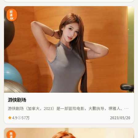
超
清
4K
游侠剧场
游侠剧场（加拿大，2023）是一部冒险电影，大鹏执导，堺雅人、周
星驰等主演；冒险元素与人物命运紧密交织，节奏紧凑。
4.9
57万
2023/05/20
高
清