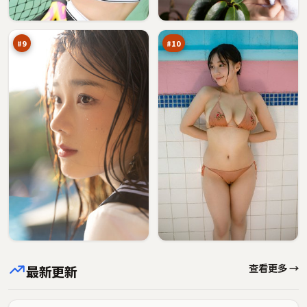
远
浮
90
89
征
生
万
万
记
#
9
#
10
查看更多 →
最新更新