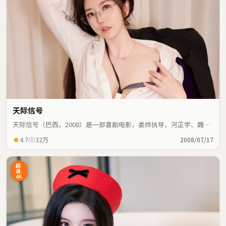
天际信号
天际信号（巴西，2008）是一部喜剧电影，娄烨执导，河正宇、魏翔
等主演；喜剧元素与人物命运紧密交织，节奏紧凑。
4.7
32万
2008/07/17
超
清
4K