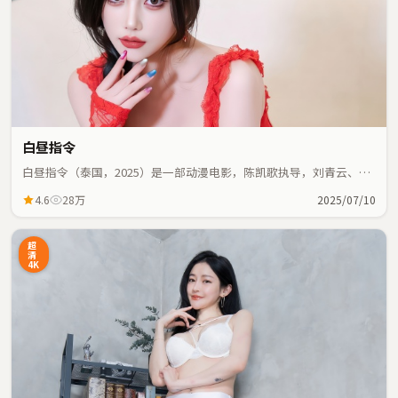
白昼指令
白昼指令（泰国，2025）是一部动漫电影，陈凯歌执导，刘青云、全
智贤等主演；动漫元素与人物命运紧密交织，节奏紧凑。
4.6
28万
2025/07/10
超
清
4K