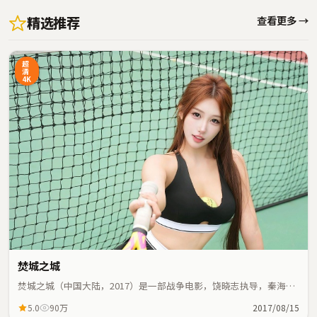
精选推荐
查看更多 →
超
清
4K
焚城之城
焚城之城（中国大陆，2017）是一部战争电影，饶晓志执导，秦海
璐、张家辉等主演；战争元素与人物命运紧密交织，节奏紧凑。
5.0
90万
2017/08/15