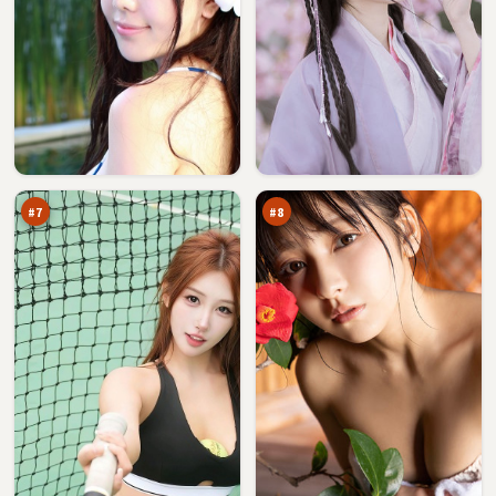
焚
断
城
桥
之
审
90
90
城
判
万
万
#
7
#
8
西
潮
山
汐