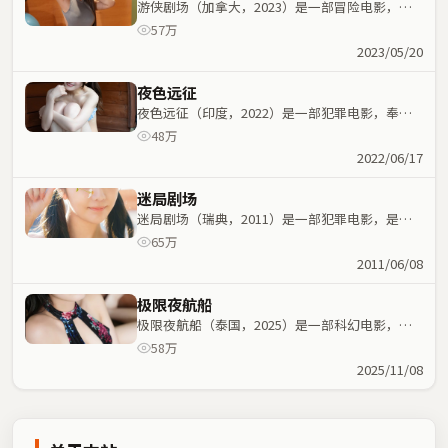
游侠剧场（加拿大，2023）是一部冒险电影，大
鹏执导，堺雅人、周星驰等主演；冒险元素与人物
57万
命运紧密交织，节奏紧凑。
2023/05/20
夜色远征
夜色远征（印度，2022）是一部犯罪电影，奉俊
昊执导，马丽、张译等主演；犯罪元素与人物命运
48万
紧密交织，节奏紧凑。
2022/06/17
迷局剧场
迷局剧场（瑞典，2011）是一部犯罪电影，是枝
裕和执导，易烊千玺、乔杉等主演；犯罪元素与人
65万
物命运紧密交织，节奏紧凑。
2011/06/08
极限夜航船
极限夜航船（泰国，2025）是一部科幻电影，大
卫·芬奇执导，堺雅人、安藤樱等主演；科幻元素
58万
与人物命运紧密交织，节奏紧凑。
2025/11/08