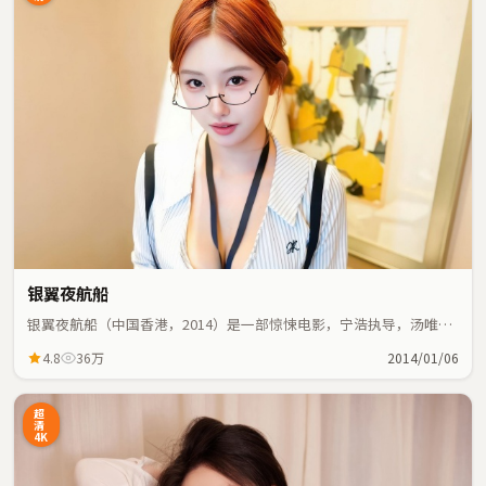
银翼夜航船
银翼夜航船（中国香港，2014）是一部惊悚电影，宁浩执导，汤唯、
梁家辉等主演；惊悚元素与人物命运紧密交织，节奏紧凑。
4.8
36万
2014/01/06
超
清
4K