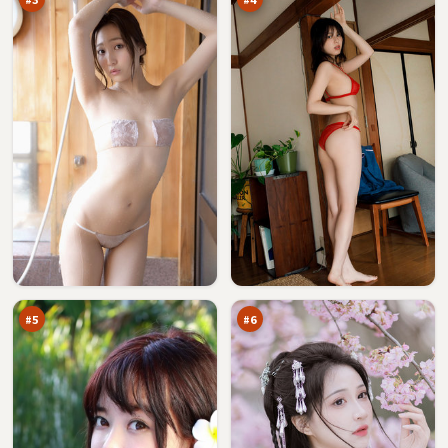
远
金
海
岸
法
玩
92
90
则
家
万
万
#
5
#
6